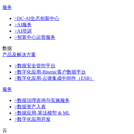
服务
>DC·AI生态创新中心
>AI服务
>AI培训
>智算中心运营服务
数据
产品及解决方案
>数据安全管控平台
>数字化应用-Bluenic客户数据平台
>数字化应用-云捷集成中间件（ESB）
服务
>数据治理咨询与实施服务
>数据资产入表
>数据应用-算法模型 & ML
>数字化应用开发
云