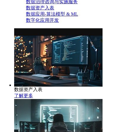
数据治理咨询与实施服务
数据资产入表
数据应用-算法模型 & ML
数字化应用开发
数据资产入表
了解更多