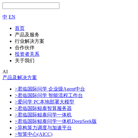
中
EN
首页
产品及服务
行业解决方案
合作伙伴
投资者关系
关于我们
AI
产品及解决方案
>君临国际问学 企业级Agent中台
>君临国际问学 智能流程工作台
>爱问学 PC本地部署大模型
>君临国际鲲泰智算服务器
>君临国际鲲泰问学一体机
>君临国际鲲泰问学一体机DeepSeek版
>异构算力调度与加速平台
>智算中心(AICC)